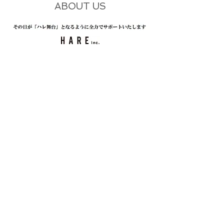
ABOUT US
<Company Name>
株式会社ハレ（HARE Inc.）
<Company Representative>
須藤 建太郎
<Date of the Founding>
2012年7⽉
<Services&Products>
学術会議の企画・運営・制作
<HEADOFFICE>
〒251‐0027
神奈川県藤沢市鵠沼桜が岡3‐13‐11‐3
TEL:0466‐21‐9430
<ACHIEVEMENT>
第60回⽇本消化器画像診断研究会
第6回⽇本医療教授システム学会総会
第36回超⾳波ドプラ研究会