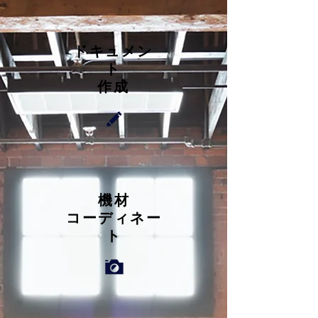
ドキュメン
ト
​作成
機材
コーディネー
ト